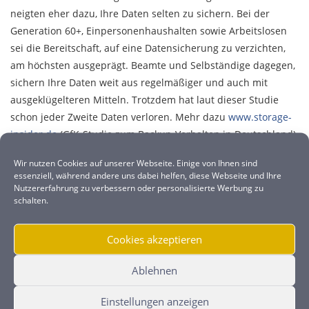
neigten eher dazu, Ihre Daten selten zu sichern. Bei der
Generation 60+, Einpersonenhaushalten sowie Arbeitslosen
sei die Bereitschaft, auf eine Datensicherung zu verzichten,
am höchsten ausgeprägt. Beamte und Selbständige dagegen,
sichern Ihre Daten weit aus regelmäßiger und auch mit
ausgeklügelteren Mitteln. Trotzdem hat laut dieser Studie
schon jeder Zweite Daten verloren. Mehr dazu
www.storage-
insider.de
(GfK-Studie zum Backup-Verhalten in Deutschland).
Wir nutzen Cookies auf unserer Webseite. Einige von Ihnen sind
Unternehmen sollten ein ganz anderes Bewusstsein
essenziell, während andere uns dabei helfen, diese Webseite und Ihre
gegenüber der Datensicherung haben. Immerhin handelt es
Nutzererfahrung zu verbessern oder personalisierte Werbung zu
schalten.
sich um ihr Kapital. Tatsächlich ist es aber so, dass kleine und
mittelständische Unternehmen diesem Thema nicht so viel
Raum geben. Trotz gesetzlicher Vorgaben insbesondere bei
Cookies akzeptieren
der Buchhaltung. Dabei kann mit einer einfachen Strategie
Ablehnen
und kleinem finanziellen Aufwand relativ viel abgedeckt
werden.
Einstellungen anzeigen