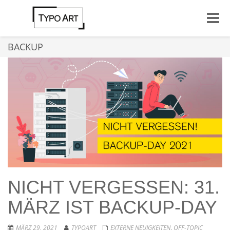
Toggle
naviga
BACKUP
NICHT VERGESSEN: 31.
MÄRZ IST BACKUP-DAY
MÄRZ 29, 2021
TYPOART
EXTERNE NEUIGKEITEN
,
OFF-TOPIC