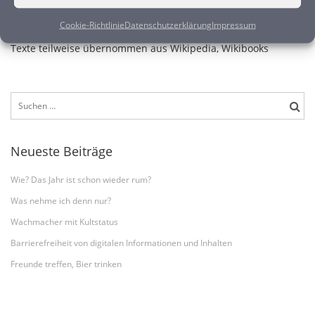
Also, nehmen Sie sich die Zeit Ihre Daten zu sichern. Jetzt.
Cookie-Richtlinie
Datenschutzerklärung
Impressum
Texte teilweise übernommen aus Wikipedia, Wikibooks
Suchen
nach:
Neueste Beiträge
Wie? Das Jahr ist schon wieder rum?
Was nehme ich denn nur?
Wachmacher mit Kultstatus
Barrierefreiheit von digitalen Informationen und Inhalten
Freunde treffen, Bier trinken