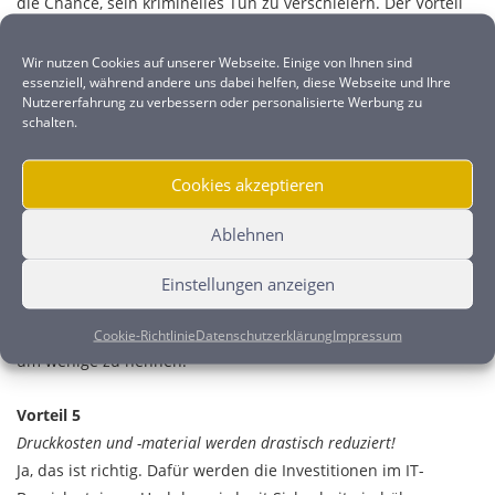
die Chance, sein kriminelles Tun zu verschleiern. Der Vorteil
ist also, dass man digital schützen kann. Das hat viele
Möglichkeiten. Die Information muss aber damit nicht
Wir nutzen Cookies auf unserer Webseite. Einige von Ihnen sind
essenziell, während andere uns dabei helfen, diese Webseite und Ihre
unbedingt sicherer geschützt sein. Das gilt es zu bedenken.
Nutzererfahrung zu verbessern oder personalisierte Werbung zu
schalten.
Vorteil 4
Dokumente sind digitalisiert und durch Backups gesichert. Es
Cookies akzeptieren
entfällt die Gefahr des Verlustes durch Diebstahl, Feuer- oder
Wasserschäden!
Ablehnen
Definitiv ja. Aber da müssen wir auf den Hinweis im Vorteil 2
verweisen. Grundvoraussetzung ist eine logische und kluge
Einstellungen anzeigen
IT-Kombination. Durch die neue Technik entstehen natürlich
neue Gefahren. Ransomware, Stromausfälle, alte Technik nur
Cookie-Richtlinie
Datenschutzerklärung
Impressum
um wenige zu nennen.
Vorteil 5
Druckkosten und -material werden drastisch reduziert!
Ja, das ist richtig. Dafür werden die Investitionen im IT-