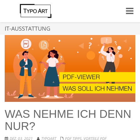
Toggle
naviga
IT-AUSSTATTUNG
WAS NEHME ICH DENN
NUR?
DEZ. 03, 2021
TYPOART
PDF TIPPS
,
VORTEILE PDF