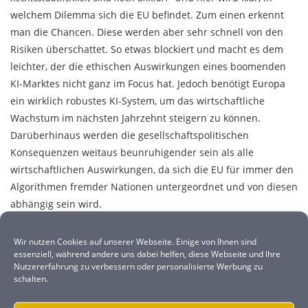
welchem Dilemma sich die EU befindet. Zum einen erkennt
man die Chancen. Diese werden aber sehr schnell von den
Risiken überschattet. So etwas blockiert und macht es dem
leichter, der die ethischen Auswirkungen eines boomenden
KI-Marktes nicht ganz im Focus hat. Jedoch benötigt Europa
ein wirklich robustes KI-System, um das wirtschaftliche
Wachstum im nächsten Jahrzehnt steigern zu können.
Darüberhinaus werden die gesellschaftspolitischen
Konsequenzen weitaus beunruhigender sein als alle
wirtschaftlichen Auswirkungen, da sich die EU für immer den
Algorithmen fremder Nationen untergeordnet und von diesen
abhängig sein wird.
Die USA und China sind wirklich sehr weit. Aber durch die
Wir nutzen Cookies auf unserer Webseite. Einige von Ihnen sind
essenziell, während andere uns dabei helfen, diese Webseite und Ihre
allgemeine Datenschutzverordnung (DSGVO) und andere
Nutzererfahrung zu verbessern oder personalisierte Werbung zu
Rahmenbedingungen hat sich Europa ein wenig Zeit
schalten.
verschafft und konnte so den unkontrollierten Einfluss dieser
Länder ein wenig eindämmen. Das wird aber nicht reichen.