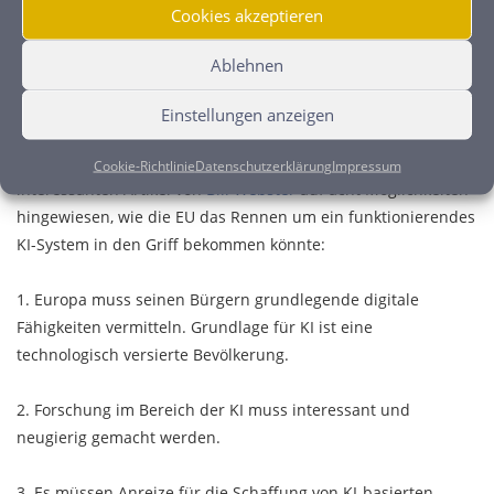
Cookies akzeptieren
Europa benötigt dringend ein eigenes KI-System. Wir sehen
Deutschland als Hauptinitator zum Erreichen dieses Ziels. Wir
Ablehnen
müssen aber unsere Hausaufgaben machen - jetzt!
Einstellungen anzeigen
Das Startup-Unternehmen
Augustus Intelligence
hat in einem
Cookie-Richtlinie
Datenschutzerklärung
Impressum
interessanten Artikel von
Bill Webster
auf acht Möglichkeiten
hingewiesen, wie die EU das Rennen um ein funktionierendes
KI-System in den Griff bekommen könnte:
1. Europa muss seinen Bürgern grundlegende digitale
Fähigkeiten vermitteln. Grundlage für KI ist eine
technologisch versierte Bevölkerung.
2. Forschung im Bereich der KI muss interessant und
neugierig gemacht werden.
3. Es müssen Anreize für die Schaffung von KI-basierten