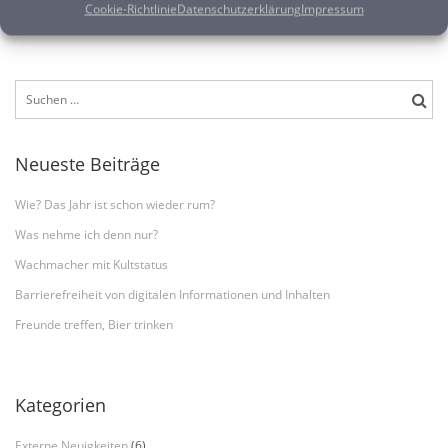
Cookie-Richtlinie
Datenschutzerklärung
Impressum
DEZEMBER 3, 2021
TYPOART
Suchen
nach:
Neueste Beiträge
Wie? Das Jahr ist schon wieder rum?
Was nehme ich denn nur?
Wachmacher mit Kultstatus
Barrierefreiheit von digitalen Informationen und Inhalten
Freunde treffen, Bier trinken
Kategorien
Externe Neuigkeiten
(6)