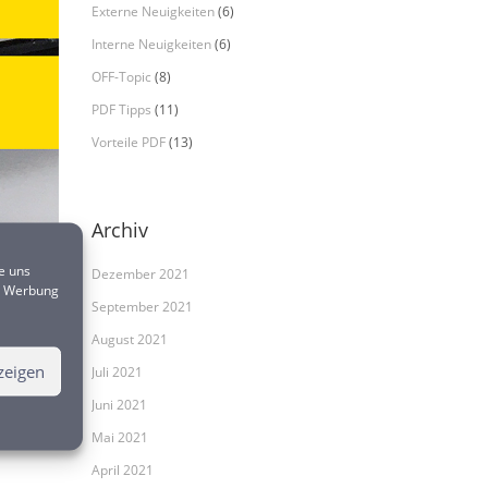
Externe Neuigkeiten
(6)
Interne Neuigkeiten
(6)
OFF-Topic
(8)
PDF Tipps
(11)
Vorteile PDF
(13)
Archiv
e uns
Dezember 2021
te Werbung
September 2021
August 2021
n mit
zeigen
Juli 2021
erung
Juni 2021
ateien
Mai 2021
April 2021