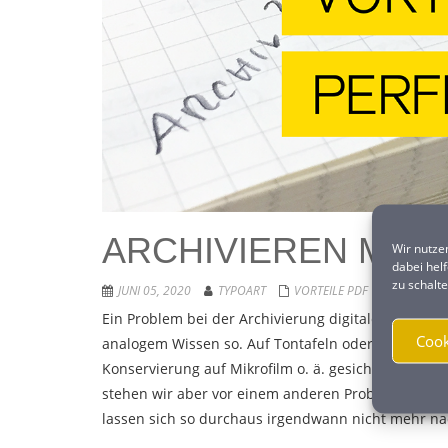
ARCHIVIEREN MIT 
Wir nutze
dabei hel
zu schalte
JUNI 05, 2020
TYPOART
VORTEILE PDF
NO COMM
Ein Problem bei der Archivierung digitaler Dokume
Cook
analogem Wissen so. Auf Tontafeln oder Papier Ges
Konservierung auf Mikrofilm o. ä. gesichert. Eine te
stehen wir aber vor einem anderen Problem. Denn 
lassen sich so durchaus irgendwann nicht mehr na